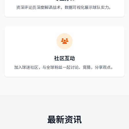
资深评论员深度解读战术，数据可视化展示球队实力。
社区互动
加入球迷社区，与全球粉丝一起讨论、竞猜，分享观点。
最新资讯