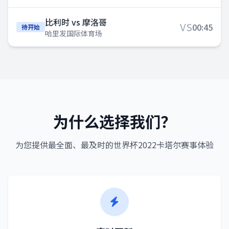
比利时 vs 摩洛哥
VS
00:45
待开始
哈里发国际体育场
为什么选择我们？
为您提供最全面、最及时的世界杯2022卡塔尔赛事体验