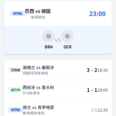
巴西 vs 德国
23:00
待开始
海湾球场
VS
BRA
GER
英格兰 vs 葡萄牙
3 - 2
18:30
已完成
阿图玛玛体育场
西班牙 vs 意大利
1 - 1
20:00
进行中
974体育场
荷兰 vs 克罗地亚
VS
22:30
待开始
教育城体育场